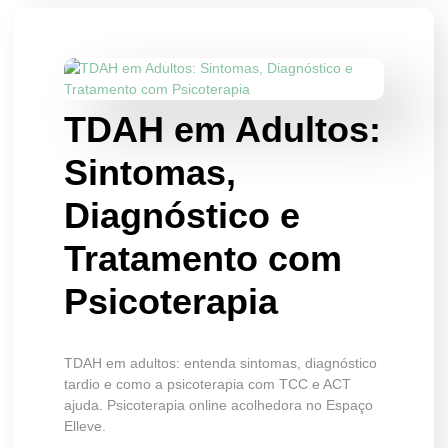
TDAH em Adultos:
Sintomas,
Diagnóstico e
Tratamento com
Psicoterapia
TDAH em adultos: entenda sintomas, diagnóstico
tardio e como a psicoterapia com TCC e ACT
ajuda. Psicoterapia online acolhedora no Espaço
Elleve.