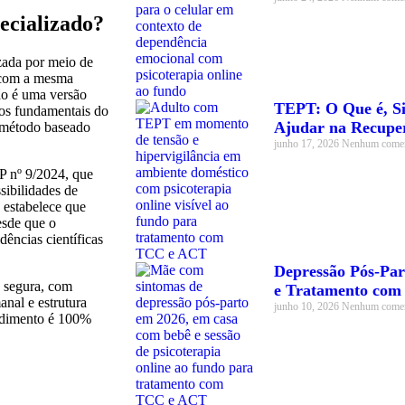
ecializado?
izada por meio de
, com a mesma
Não é uma versão
TEPT: O Que é, S
tos fundamentais do
Ajudar na Recupe
, método baseado
junho 17, 2026
Nenhum comen
P nº 9/2024, que
sibilidades de
o estabelece que
esde que o
dências científicas
Depressão Pós-Par
a segura, com
e Tratamento co
nal e estrutura
junho 10, 2026
Nenhum comen
endimento é 100%