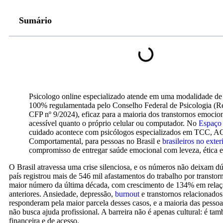
Sumário
Psicologo online especializado atende em uma modalidade de
100% regulamentada pelo Conselho Federal de Psicologia (R
CFP nº 9/2024), eficaz para a maioria dos transtornos emocion
acessível quanto o próprio celular ou computador. No
Espaço 
cuidado acontece com psicólogos especializados em TCC, A
Comportamental, para pessoas no Brasil e
brasileiros no exter
compromisso de entregar saúde emocional com leveza, ética e
O Brasil atravessa uma crise silenciosa, e os números não deixam d
país registrou mais de 546 mil afastamentos do trabalho por transtor
maior número da última década, com crescimento de 134% em relaç
anteriores. Ansiedade, depressão,
burnout
e transtornos relacionados
responderam pela maior parcela desses casos, e a maioria das pessoa
não busca ajuda profissional. A barreira não é apenas cultural: é tam
financeira e de acesso.