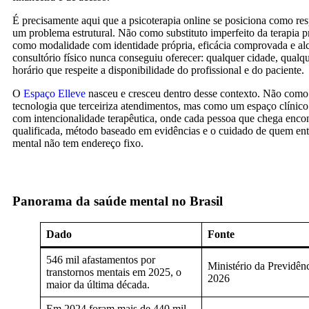
É precisamente aqui que a psicoterapia online se posiciona como resp
um problema estrutural. Não como substituto imperfeito da terapia p
como modalidade com identidade própria, eficácia comprovada e al
consultório físico nunca conseguiu oferecer: qualquer cidade, qualqu
horário que respeite a disponibilidade do profissional e do paciente.
O
Espaço Elleve
nasceu e cresceu dentro desse contexto. Não como
tecnologia que terceiriza atendimentos, mas como um espaço clínico 
com intencionalidade terapêutica, onde cada pessoa que chega encon
qualificada, método baseado em evidências e o cuidado de quem en
mental não tem endereço fixo.
Panorama da saúde mental no Brasil
Dado
Fonte
546 mil afastamentos por
Ministério da Previdênc
transtornos mentais em 2025, o
2026
maior da última década.
Em 2024 foram mais de 440 mil