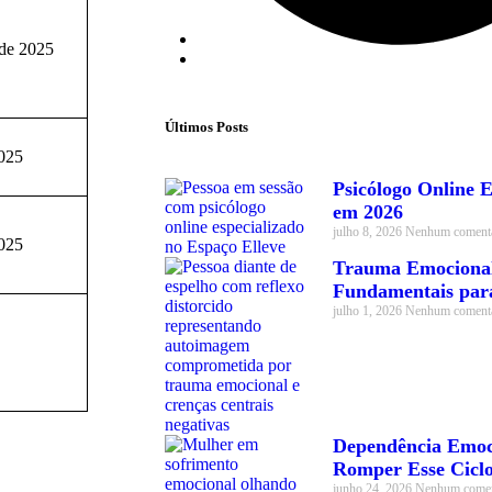
 de 2025
Últimos Posts
2025
Psicólogo Online 
em 2026
julho 8, 2026
Nenhum comentá
2025
Trauma Emocional 
Fundamentais para
julho 1, 2026
Nenhum comentá
Dependência Emoci
Romper Esse Cicl
junho 24, 2026
Nenhum comen