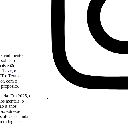
 atendimento
esolução
ais e tão
Elleve
, o
CT e Terapia
ior
, com o
 propósito.
úvida. Em 2025, o
nos mentais, o
ão a anos
 ao estresse
s afetadas ainda
bém logística,