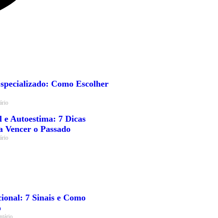
Especializado: Como Escolher
rio
e Autoestima: 7 Dicas
 Vencer o Passado
rio
onal: 7 Sinais e Como
o
tário