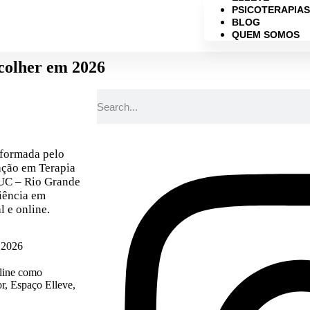
PSICOTERAPIA
BLOG
QUEM SOMOS
colher em 2026
 formada pelo
ção em Terapia
UC – Rio Grande
riência em
 e online.​
e 2026
nline como
or, Espaço Elleve,