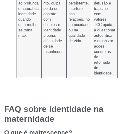
ão profunda
nto, culpa,
persistente,
defusão e
e natural da
perda de
interfere
trabalho
identidade
contato
nas
com
quando
com
relações, no
valores;
uma mulher
desejos e
autocuidado
TCC ajuda
se torna
identidade
ou na
a questionar
mãe.
própria,
qualidade
autocrítica
dificuldade
de vida.
e organizar
de se
ações
reconhecer.
concretas
de
retomada
de
identidade.
FAQ sobre identidade na
maternidade
O que é matrescence?