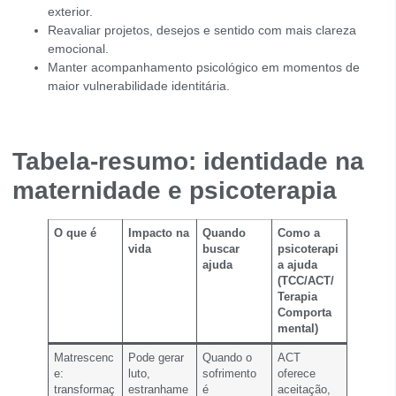
exterior.
Reavaliar projetos, desejos e sentido com mais clareza
emocional.
Manter acompanhamento psicológico em momentos de
maior vulnerabilidade identitária.
Tabela-resumo: identidade na
maternidade e psicoterapia
O que é
Impacto na
Quando
Como a
vida
buscar
psicoterapi
ajuda
a ajuda
(TCC/ACT/
Terapia
Comporta
mental)
Matrescenc
Pode gerar
Quando o
ACT
e:
luto,
sofrimento
oferece
transformaç
estranhame
é
aceitação,