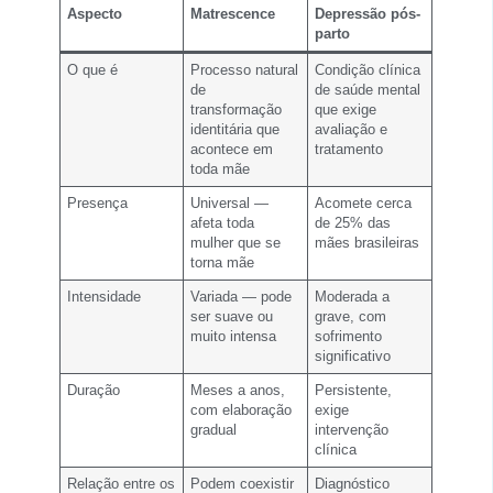
Aspecto
Matrescence
Depressão pós-
parto
O que é
Processo natural
Condição clínica
de
de saúde mental
transformação
que exige
identitária que
avaliação e
acontece em
tratamento
toda mãe
Presença
Universal —
Acomete cerca
afeta toda
de 25% das
mulher que se
mães brasileiras
torna mãe
Intensidade
Variada — pode
Moderada a
ser suave ou
grave, com
muito intensa
sofrimento
significativo
Duração
Meses a anos,
Persistente,
com elaboração
exige
gradual
intervenção
clínica
Relação entre os
Podem coexistir
Diagnóstico