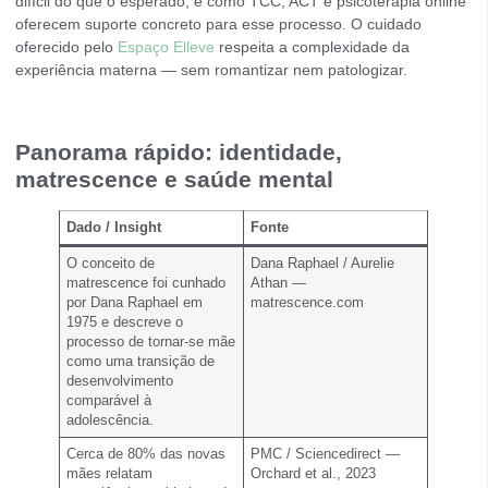
difícil do que o esperado, e como TCC, ACT e psicoterapia online
oferecem suporte concreto para esse processo. O cuidado
oferecido pelo
Espaço Elleve
respeita a complexidade da
experiência materna — sem romantizar nem patologizar.
Panorama rápido: identidade,
matrescence e saúde mental
Dado / Insight
Fonte
O conceito de
Dana Raphael / Aurelie
matrescence foi cunhado
Athan —
por Dana Raphael em
matrescence.com
1975 e descreve o
processo de tornar-se mãe
como uma transição de
desenvolvimento
comparável à
adolescência.
Cerca de 80% das novas
PMC / Sciencedirect —
mães relatam
Orchard et al., 2023