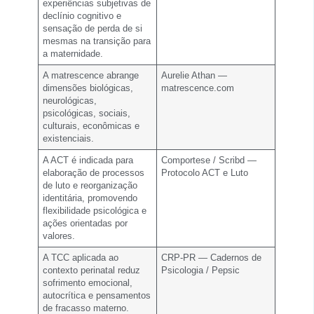
experiências subjetivas de
declínio cognitivo e
sensação de perda de si
mesmas na transição para
a maternidade.
A matrescence abrange
Aurelie Athan —
dimensões biológicas,
matrescence.com
neurológicas,
psicológicas, sociais,
culturais, econômicas e
existenciais.
A ACT é indicada para
Comportese / Scribd —
elaboração de processos
Protocolo ACT e Luto
de luto e reorganização
identitária, promovendo
flexibilidade psicológica e
ações orientadas por
valores.
A TCC aplicada ao
CRP-PR — Cadernos de
contexto perinatal reduz
Psicologia / Pepsic
sofrimento emocional,
autocrítica e pensamentos
de fracasso materno.