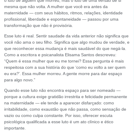
o luto de alguém que morreu, mas o luto de uma versão de si
mesma que não volta. A mulher que você era antes da
maternidade — com seus hábitos, ritmos, relações, identidade
profissional, liberdade e espontaneidade — passou por uma
transformação que não é provisória.
Esse luto é real. Sentir saudade da vida anterior não significa que
você não ama o seu filho. Significa que algo mudou de verdade, e
que reconhecer essa mudança é mais saudável do que negá-la.
Como a escritora e psicanalista Elisama Santos descreveu:
“Quem é essa mulher que eu me tornei? Essa pergunta é mais
respeitosa com a sua história do que ‘como eu volto a ser quem
eu era?’. Essa mulher morreu. A gente morre para dar espaço
para algo novo.”
Quando esse luto não encontra espaço para ser nomeado —
porque a cultura exige gratidão irrestrita e felicidade permanente
na maternidade — ele tende a aparecer disfarçado: como
irritabilidade, como exaustão que não passa, como sensação de
vazio ou como culpa constante. Por isso, oferecer escuta
psicológica qualificada a esse luto é um ato clínico e ético
importante.