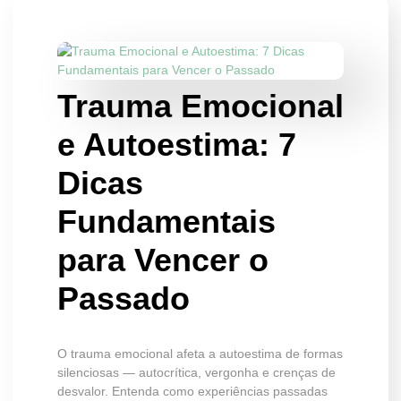
Trauma Emocional
e Autoestima: 7
Dicas
Fundamentais
para Vencer o
Passado
O trauma emocional afeta a autoestima de formas
silenciosas — autocrítica, vergonha e crenças de
desvalor. Entenda como experiências passadas