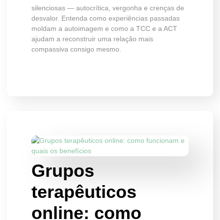
silenciosas — autocrítica, vergonha e crenças de
desvalor. Entenda como experiências passadas
moldam a autoimagem e como a TCC e a ACT
ajudam a reconstruir uma relação mais
compassiva consigo mesmo.
Grupos
terapêuticos
online: como